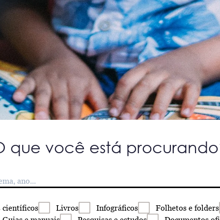
O que você está procurando
s
científicos
Livros
Infográficos
Folhetos
e folders
Guias
e manuais
Pesquisas
e estudos
Documentos
ofi