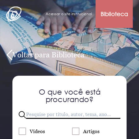
Biblioteca
Acessar o site institucional
Voltar para Biblioteca
O que você está
procurando?
Vídeos
Artigos