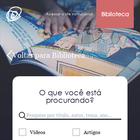
Biblioteca
Acessar o site institucional
Voltar para Biblioteca
O que você está
procurando?
Vídeos
Artigos