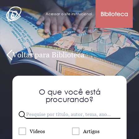
Biblioteca
Acessar o site institucional
Voltar para Biblioteca
O que você está
procurando?
Vídeos
Artigos