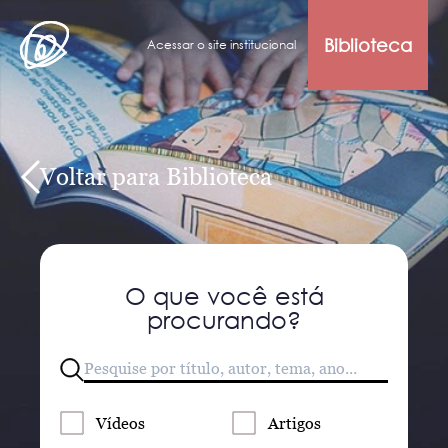
Biblioteca
Acessar o site institucional
Voltar para Biblioteca
O que você está
procurando?
Vídeos
Artigos