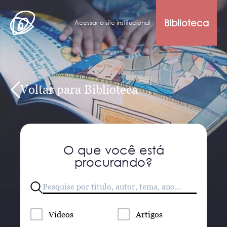
Biblioteca
Acessar o site institucional
Voltar para Biblioteca
O que você está
procurando?
Vídeos
Artigos