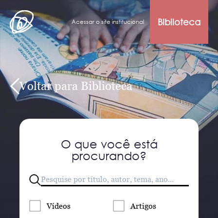
Biblioteca
Acessar o site institucional
Voltar para Biblioteca
O que você está
procurando?
Vídeos
Artigos