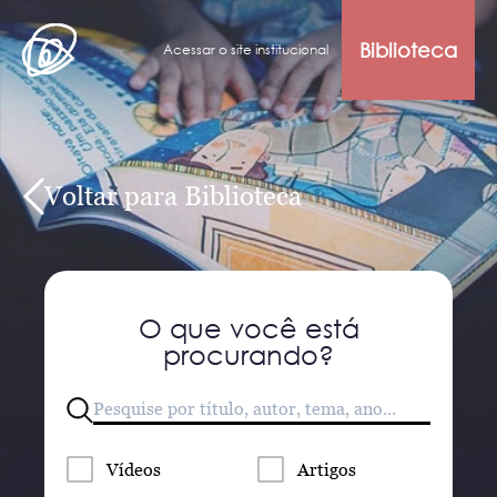
Biblioteca
Acessar o site institucional
Voltar para Biblioteca
O que você está
procurando?
Vídeos
Artigos