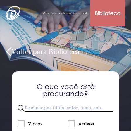
Biblioteca
Acessar o site institucional
Voltar para Biblioteca
O que você está
procurando?
Vídeos
Artigos