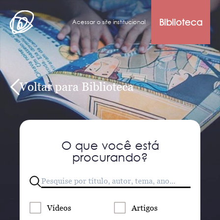
Biblioteca
Acessar o site institucional
Voltar para Biblioteca
O que você está
procurando?
Vídeos
Artigos