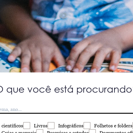
O que você está procurando
s
científicos
Livros
Infográficos
Folhetos
e folders
Guias
e manuais
Pesquisas
e estudos
Documentos
ofi