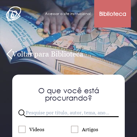
Biblioteca
Acessar o site institucional
Voltar para Biblioteca
O que você está
procurando?
Vídeos
Artigos