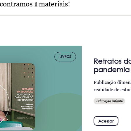
ncontramos
1
materiais!
LIVROS
Retratos 
pandemia 
Publicação dimens
realidade de estud
Educação infantil
Acessar