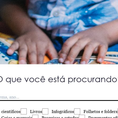
O que você está procurando
s
científicos
Livros
Infográficos
Folhetos
e folders
Guias
e manuais
Pesquisas
e estudos
Documentos
ofi