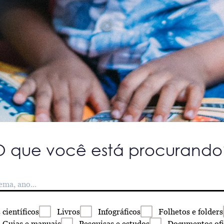
O que você está procurando
s
científicos
Livros
Infográficos
Folhetos
e folders
Guias
e manuais
Pesquisas
e estudos
Documentos
ofi