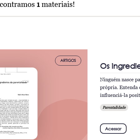
ncontramos
1
materiais!
ARTIGOS
Os ingredi
Ninguém nasce pai
própria. Entenda 
influenciá-la pos
Parentalidade
Acessar