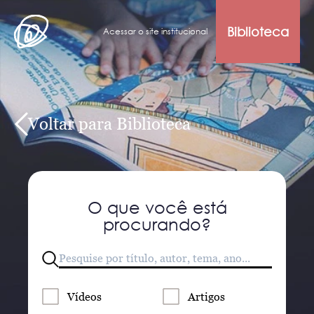
Biblioteca
Acessar o site institucional
Voltar para Biblioteca
O que você está
procurando?
Vídeos
Artigos