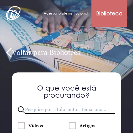
Biblioteca
Acessar o site institucional
Voltar para Biblioteca
O que você está
procurando?
Vídeos
Artigos