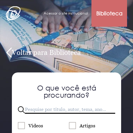
Biblioteca
Acessar o site institucional
Voltar para Biblioteca
O que você está
procurando?
Vídeos
Artigos