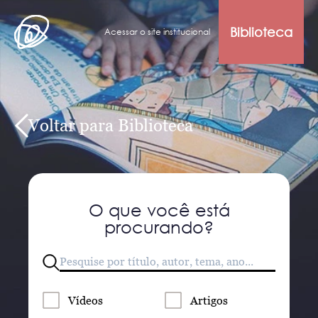
Biblioteca
Acessar o site institucional
Voltar para Biblioteca
O que você está
procurando?
Vídeos
Artigos