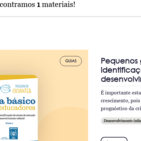
ncontramos
1
materiais!
Pequenos g
GUIAS
identifica
desenvolvi
É importante esta
crescimento, pois
prognóstico da cr
Desenvolvimento infan