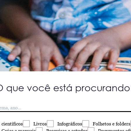
O que você está procurando
s
científicos
Livros
Infográficos
Folhetos
e folders
Guias
e manuais
Pesquisas
e estudos
Documentos
ofi