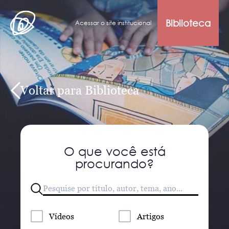
Biblioteca
Acessar o site institucional
Voltar para Biblioteca
O que você está
procurando?
Vídeos
Artigos