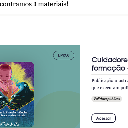
ncontramos
1
materiais!
LIVROS
Cuidadores
formação 
Publicação mostra
que executam polí
Políticas públicas
Acessar