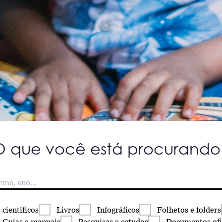
O que você está procurando
s
científicos
Livros
Infográficos
Folhetos
e folders
Guias
e manuais
Pesquisas
e estudos
Documentos
ofi