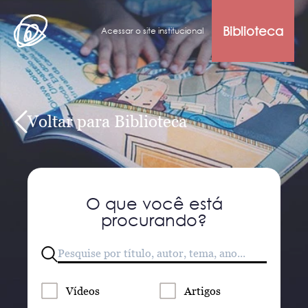
Biblioteca
Acessar o site institucional
Voltar para Biblioteca
O que você está
procurando?
Vídeos
Artigos