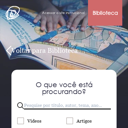
Biblioteca
Acessar o site institucional
Voltar para Biblioteca
O que você está
procurando?
Vídeos
Artigos