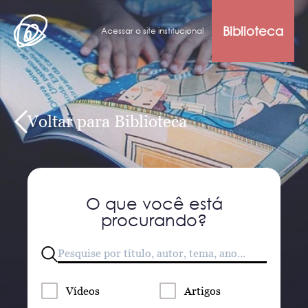
Biblioteca
Acessar o site institucional
Voltar para Biblioteca
O que você está
procurando?
Vídeos
Artigos