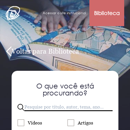
Biblioteca
Acessar o site institucional
Voltar para Biblioteca
O que você está
procurando?
Vídeos
Artigos