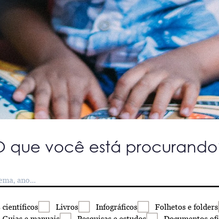
O que você está procurando
s
científicos
Livros
Infográficos
Folhetos
e folders
Guias
e manuais
Pesquisas
e estudos
Documentos
ofi