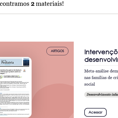
ncontramos
2
materiais!
Intervenç
ARTIGOS
desenvolv
Meta-análise demo
nas famílias de c
social
Desenvolvimento infan
Acessar