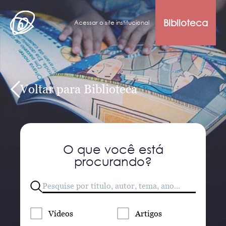
Biblioteca
Acessar o site institucional
Voltar para Biblioteca
O que você está
procurando?
Vídeos
Artigos