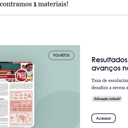
ncontramos
1
materiais!
FOLHETOS
Resultado
avanços na
Taxa de escolari
desafios a serem 
Educação infantil
Acessar