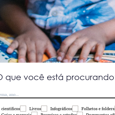
O que você está procurando
s
científicos
Livros
Infográficos
Folhetos
e folders
Guias
e manuais
Pesquisas
e estudos
Documentos
ofi