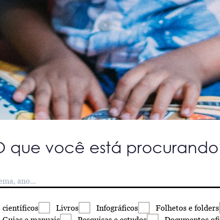
O que você está procurando
s
científicos
Livros
Infográficos
Folhetos
e folders
Guias
e manuais
Pesquisas
e estudos
Documentos
ofi