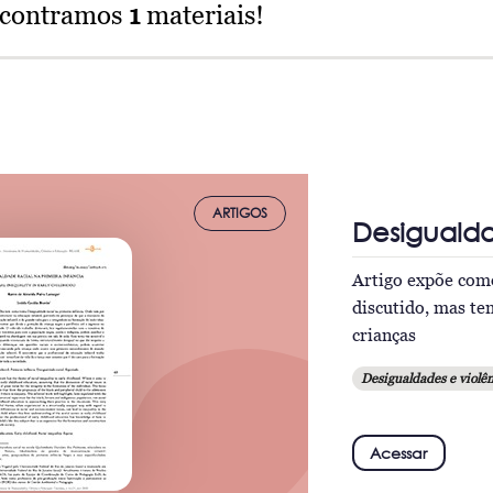
ncontramos
1
materiais!
ARTIGOS
Desigualda
Artigo expõe como
discutido, mas te
crianças
Desigualdades e violên
Acessar