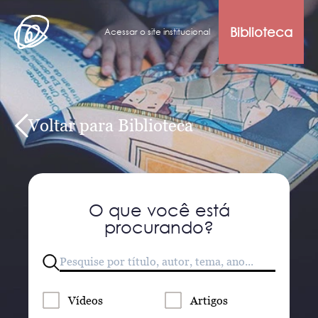
Biblioteca
Acessar o site institucional
Voltar para Biblioteca
O que você está
procurando?
Vídeos
Artigos