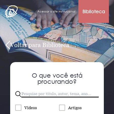
Biblioteca
Acessar o site institucional
Voltar para Biblioteca
O que você está
procurando?
Vídeos
Artigos