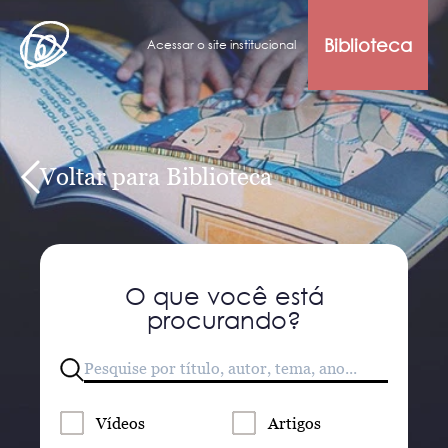
Biblioteca
Acessar o site institucional
Voltar para Biblioteca
O que você está
procurando?
Vídeos
Artigos