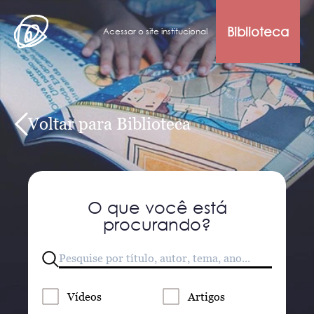
Biblioteca
Acessar o site institucional
Voltar para Biblioteca
O que você está
procurando?
Vídeos
Artigos