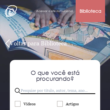
Biblioteca
Acessar o site institucional
Voltar para Biblioteca
O que você está
procurando?
Vídeos
Artigos