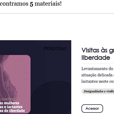
ncontramos
5
materiais!
PESQUISAS
Visitas às 
liberdade
Levantamento do 
situação delicada
lactantes neste c
Desigualdades e violên
Acessar