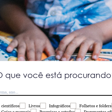
O que você está procurando
s
científicos
Livros
Infográficos
Folhetos
e folders
Guias
e manuais
Pesquisas
e estudos
Documentos
ofi