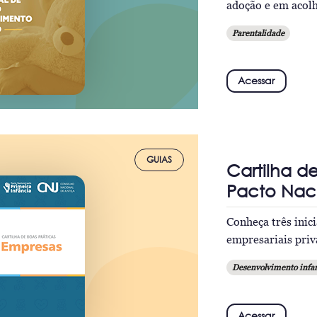
adoção e em acolh
Parentalidade
Acessar
GUIAS
Cartilha d
Pacto Naci
Conheça três inic
empresariais priva
Desenvolvimento infan
Acessar