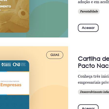
adoção e em acolh
Parentalidade
Acessar
GUIAS
Cartilha d
Pacto Naci
Conheça três inic
empresariais priva
Desenvolvimento infan
Acessar