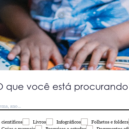
O que você está procurando
s
científicos
Livros
Infográficos
Folhetos
e folders
Guias
e manuais
Pesquisas
e estudos
Documentos
ofi