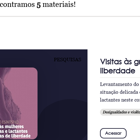
ncontramos
5
materiais!
PESQUISAS
Visitas às 
liberdade
Levantamento do 
situação delicada
lactantes neste c
Desigualdades e violên
Acessar