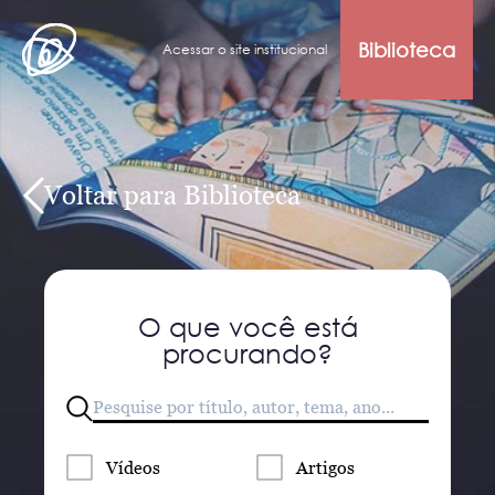
Biblioteca
Acessar o site institucional
Voltar para Biblioteca
O que você está
procurando?
Vídeos
Artigos