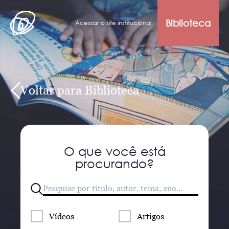
Biblioteca
Acessar o site institucional
Voltar para Biblioteca
O que você está
procurando?
Vídeos
Artigos