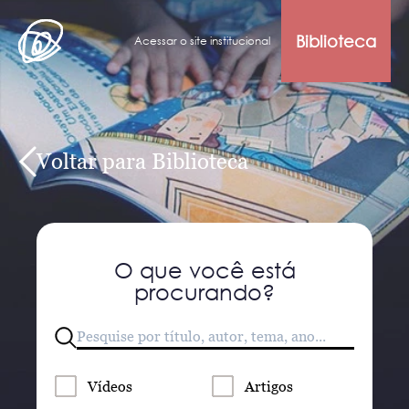
Biblioteca
Acessar o site institucional
Voltar para Biblioteca
O que você está
procurando?
Vídeos
Artigos