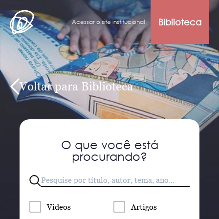
Biblioteca
Acessar o site institucional
Voltar para Biblioteca
O que você está
procurando?
Vídeos
Artigos