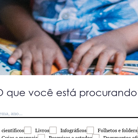
O que você está procurando
s
científicos
Livros
Infográficos
Folhetos
e folders
Guias
e manuais
Pesquisas
e estudos
Documentos
ofi