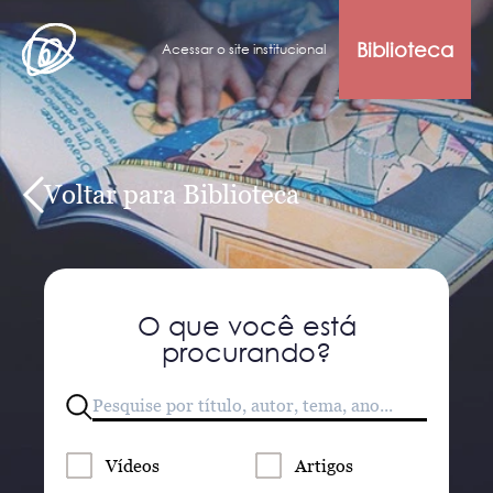
Biblioteca
Acessar o site institucional
Voltar para Biblioteca
O que você está
procurando?
Vídeos
Artigos