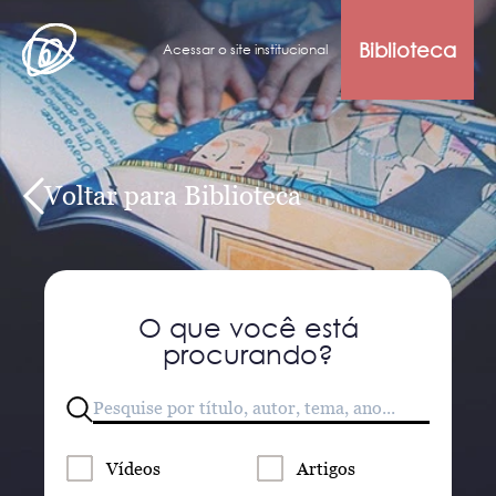
Biblioteca
Acessar o site institucional
Voltar para Biblioteca
O que você está
procurando?
Vídeos
Artigos