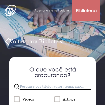
Biblioteca
Acessar o site institucional
Voltar para Biblioteca
O que você está
procurando?
Vídeos
Artigos