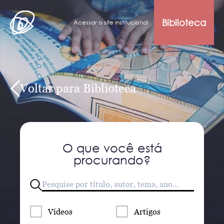
Biblioteca
Acessar o site institucional
Voltar para Biblioteca
O que você está
procurando?
Vídeos
Artigos