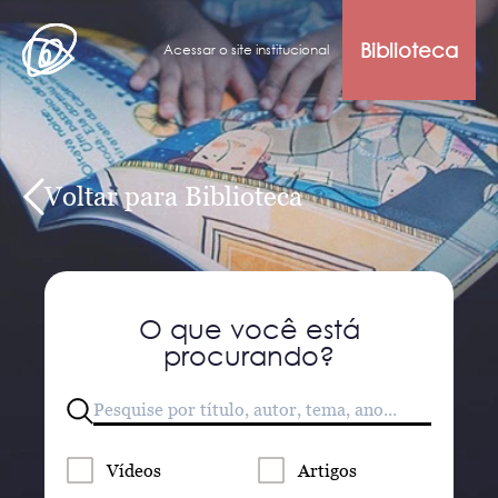
Biblioteca
Acessar o site institucional
Voltar para Biblioteca
O que você está
procurando?
Vídeos
Artigos