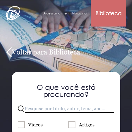
Biblioteca
Acessar o site institucional
Voltar para Biblioteca
O que você está
procurando?
Vídeos
Artigos