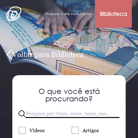
Biblioteca
Acessar o site institucional
Voltar para Biblioteca
O que você está
procurando?
Vídeos
Artigos