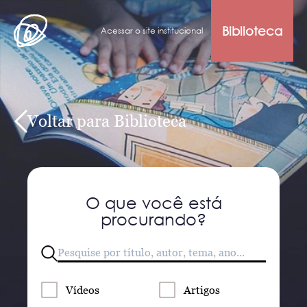
Biblioteca
Acessar o site institucional
Voltar para Biblioteca
O que você está
procurando?
Vídeos
Artigos