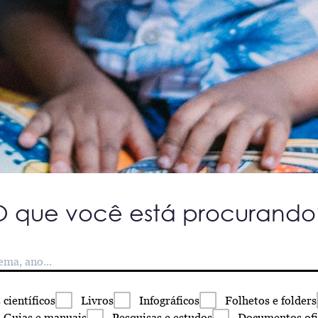
O que você está procurando
s
científicos
Livros
Infográficos
Folhetos
e folders
Guias
e manuais
Pesquisas
e estudos
Documentos
ofi